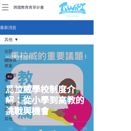
跨國教育青芽計畫​
最新消息
其他
全部
2023年7月25日
團隊與
專案
人物故
其他
事
馬拉威學校制度介
文化活
動
紹：從小學到高教的
補助獲
挑戰與機會
獎
其他